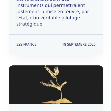
instruments qui permettraient
justement la mise en œuvre, par
l’Etat, d’un véritable pilotage
stratégique.
ESS FRANCE
18 SEPTEMBRE 2025
La question du sens dans les
métiers du « care » |
Commentaires apportés à
l’article « Du désert en
matière de médecine »
Medico-Social
Nos articles