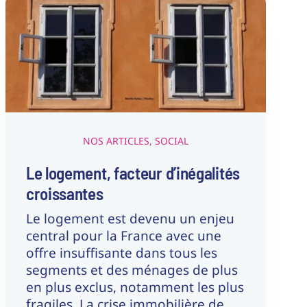
Le logement, facteur
d’inégalités croissantes
Nos articles
Social
NOS ARTICLES
,
SOCIAL
Le logement, facteur d’inégalités
croissantes
Le logement est devenu un enjeu
central pour la France avec une
offre insuffisante dans tous les
segments et des ménages de plus
en plus exclus, notamment les plus
fragiles. La crise immobilière de