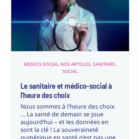
Le sanitaire et médico-
social à l’heure des choix
Medico-Social
Nos articles
Sanitaire
Social
MEDICO-SOCIAL
,
NOS ARTICLES
,
SANITAIRE
,
SOCIAL
Le sanitaire et médico-social à
l’heure des choix
Nous sommes à l'heure des choix
... La santé de demain se joue
aujourd’hui – et les données en
sont la clé ! La souveraineté
numérique en santé n’est pas une