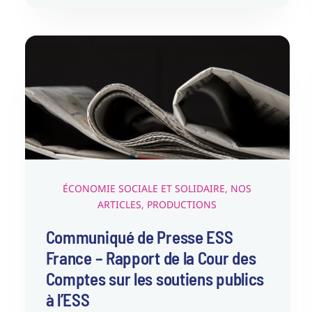
Communiqué de Presse ESS
France – Rapport de la Cour
des Comptes sur les
soutiens publics à l’ESS
Économie sociale et solidaire
Nos articles
Productions
ÉCONOMIE SOCIALE ET SOLIDAIRE
,
NOS
ARTICLES
,
PRODUCTIONS
Communiqué de Presse ESS
France – Rapport de la Cour des
Comptes sur les soutiens publics
à l’ESS