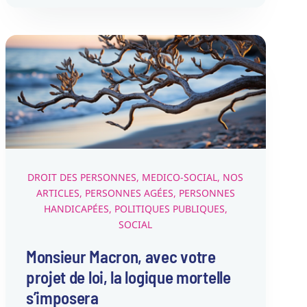
Monsieur Macron, avec votre
projet de loi, la logique
mortelle s’imposera
Droit des Personnes
Medico-Social
Nos articles
Personnes Agées
Personnes Handicapées
Politiques
publiques
Social
DROIT DES PERSONNES
,
MEDICO-SOCIAL
,
NOS
ARTICLES
,
PERSONNES AGÉES
,
PERSONNES
HANDICAPÉES
,
POLITIQUES PUBLIQUES
,
SOCIAL
Monsieur Macron, avec votre
projet de loi, la logique mortelle
s’imposera