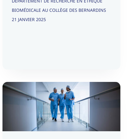
DÉPARTEMENT DE RECHERCHE EN ÉTHIQUE
BIOMÉDICALE AU COLLÈGE DES BERNARDINS
21 JANVIER 2025
Du désert en matière de
médecine | Article paru dans
Commentaire – Médecine &
Science | Hiver 2023 | n°184
Medico-Social
Nos articles