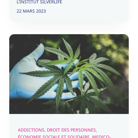
L'INSTITUT SILVERLIFE
22 MARS 2023
Pour la dépénalisation de la
consommation des drogues
et une autre politique de
réduction des risques
Addictions
Droit des Personnes
Économie sociale et
solidaire
Medico-Social
Nos rapports
Personnes en
situation d’exclusion
Sanitaire
Santé
ADDICTIONS
,
DROIT DES PERSONNES
,
ÉCONOMIE SOCIALE ET SOLIDAIRE
,
MEDICO-