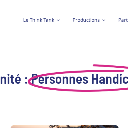
Le Think Tank
Productions
Part
nité :
Personnes Handi
Monsieur Macron, avec votre