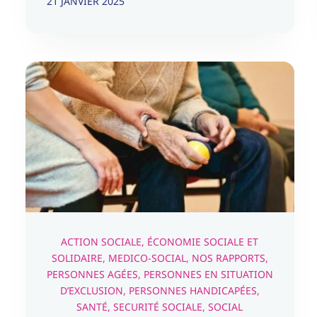
21 JANVIER 2025
Pour une « vraie » branche
de protection sociale,
autonomie
Action Sociale
Économie sociale et solidaire
Medico-
Social
Nos rapports
Personnes Agées
Personnes en
situation d’exclusion
Personnes Handicapées
Santé
Securité Sociale
Social
ACTION SOCIALE
,
ÉCONOMIE SOCIALE ET
SOLIDAIRE
,
MEDICO-SOCIAL
,
NOS RAPPORTS
,
PERSONNES AGÉES
,
PERSONNES EN SITUATION
D’EXCLUSION
,
PERSONNES HANDICAPÉES
,
SANTÉ
,
SECURITÉ SOCIALE
,
SOCIAL