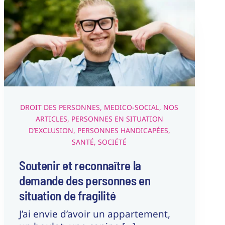
Soutenir et reconnaître la
demande des personnes en
situation de fragilité
Droit des Personnes
Medico-Social
Nos articles
Personnes en situation d’exclusion
Personnes
Handicapées
Santé
Société
DROIT DES PERSONNES
,
MEDICO-SOCIAL
,
NOS
ARTICLES
,
PERSONNES EN SITUATION
D’EXCLUSION
,
PERSONNES HANDICAPÉES
,
SANTÉ
,
SOCIÉTÉ
Soutenir et reconnaître la
demande des personnes en
situation de fragilité
J’ai envie d’avoir un appartement,