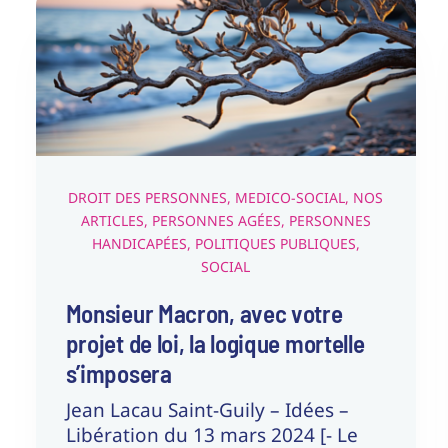
projet de loi, la logique
mortelle s’imposera
Droit des Personnes
Medico-Social
Nos articles
Personnes Agées
Personnes Handicapées
Politiques
publiques
Social
DROIT DES PERSONNES
,
MEDICO-SOCIAL
,
NOS
ARTICLES
,
PERSONNES AGÉES
,
PERSONNES
HANDICAPÉES
,
POLITIQUES PUBLIQUES
,
SOCIAL
Monsieur Macron, avec votre
projet de loi, la logique mortelle
s’imposera
Jean Lacau Saint-Guily – Idées –
Libération du 13 mars 2024 [- Le