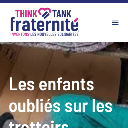
Passer
au
Tog
contenu
Nav
Le Think Tank
Productions
Les enfants
Partenaires
oubliés sur les
Dans les médias
Adhésion
trottoirs