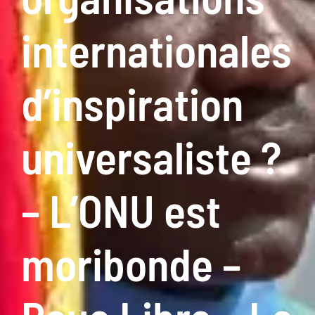
internationales
d’inspiration
universaliste ?
– L’ONU est
moribonde –