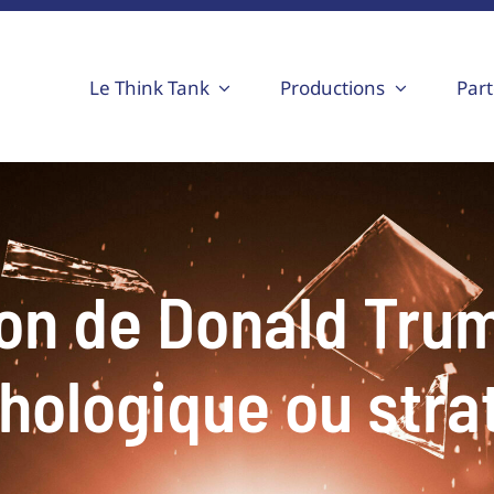
Le Think Tank
Productions
Part
n de Donald Trump
hologique ou strat