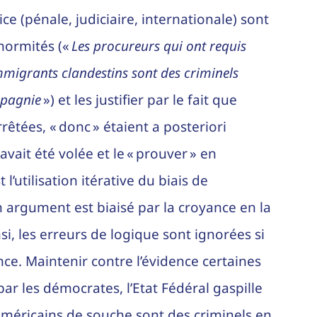
stice (pénale, judiciaire, internationale) sont
normités («
Les procureurs qui ont requis
mmigrants clandestins sont des criminels
mpagnie
») et les justifier par le fait que
rêtées, « donc » étaient a posteriori
avait été volée et le « prouver » en
l’utilisation itérative du biais de
n argument est biaisé par la croyance en la
nsi, les erreurs de logique sont ignorées si
nce. Maintenir contre l’évidence certaines
par les démocrates, l’Etat Fédéral gaspille
-américains de souche sont des criminels en