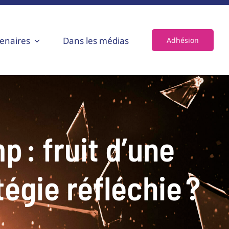
enaires
Dans les médias
Adhésion
 : fruit d’une
égie réfléchie ?