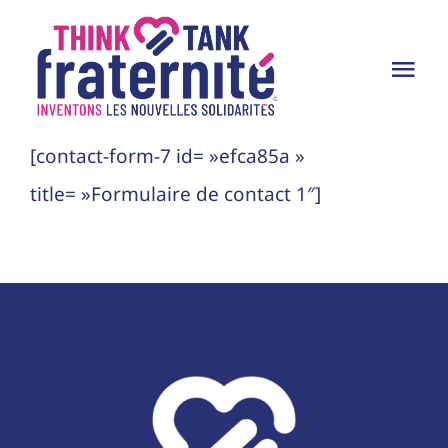
Passer
au
Tog
contenu
Nav
Le Think Tank
[contact-form-7 id= »efca85a »
title= »Formulaire de contact 1″]
Productions
Partenaires
Dans les médias
Adhésion