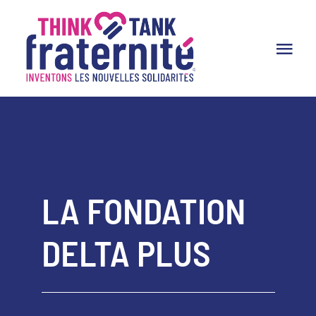
Passer
au
Tog
contenu
Nav
Le Think Tank
Productions
Partenaires
LA FONDATION
Dans les médias
DELTA PLUS
Adhésion