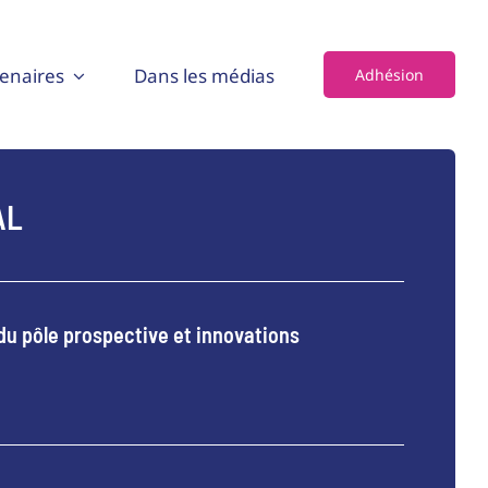
enaires
Dans les médias
Adhésion
AL
 du pôle prospective et innovations