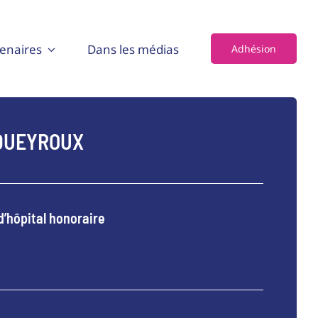
enaires
Dans les médias
Adhésion
 QUEYROUX
d’hôpital honoraire